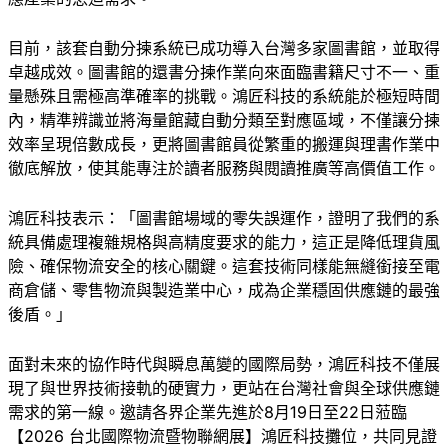
目前，該套自動分揀系統已成功導入台灣多家圖書館，並取得
卓越成效。圖書館的還書分揀作業向來面臨書籍尺寸不一、重
量懸殊且需極高準確率的挑戰。鴻匠科技的系統能於極短時間
內，精準辨識並將海量館藏自動分類至對應區域，不僅讓分揀
效率呈現倍數成長，更將圖書館員從繁重的搬運與理書作業中
徹底解放，使其能專注於讀者服務與閱讀推廣等高價值工作。
鴻匠科技表示：「圖書館場域的零失誤運作，證明了我們的系
統具備處理複雜規格與高精度要求的能力，這正是降低理貨風
險、確保物流安全的核心關鍵。這套技術同樣能無縫銜接至電
商倉儲、零售物流與製造業中心，成為企業穩固供應鏈的最強
後盾。」
面對未來的協作時代與瞬息萬變的國際局勢，鴻匠科技不僅展
現了與世界技術接軌的硬實力，更站在台灣社會與全球供應鏈
需求的第一線。邀請各界企業先進於8月19日至22日蒞臨
【2026 台北國際物流暨物聯網展】鴻匠科技攤位，共同見證