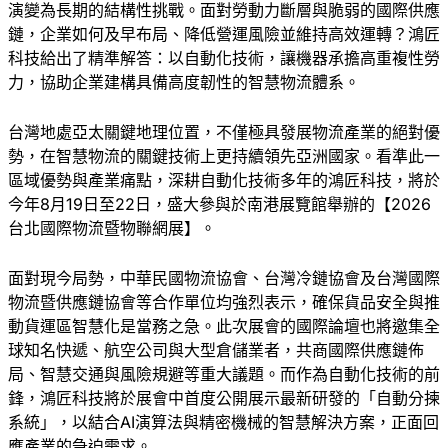
演變為長期的結構性挑戰。面對勞動力斷層與脆弱的國際供應
鏈，企業如何及早布局、降低營運風險並維持高效運轉？鴻匠
科技給出了精準解答：以自動化技術，讓機器承擔高重複性勞
力，協助企業建構具備高度韌性的智慧物流體系。
台灣地處亞太關鍵地理位置，不僅極具發展物流產業的絕對優
勢，在智慧物流的關鍵技術上更持續領先亞洲國家。看準此一
區域優勢與產業痛點，深耕自動化技術多年的鴻匠科技，將於
今年8月19日至22日，盛大參與於南港展覽館舉辦的【2026
台北國際物流暨物聯網展】。
面對現今局勢，中華民國物流協會、台灣冷鏈協會及台灣國際
物流暨供應鏈協會等合作單位均強烈表示，確保貨品安全與推
動貨運區智慧化是當務之急。此次展會的國際論壇也將邀集全
球知名快遞、航空公司與大型倉儲業者，共商國際供應鏈佈
局、智慧交通與風險規避等重大議題。而作為自動化技術的前
鋒，鴻匠科技將於展會中首度公開展示最新研發的「自動分揀
系統」，以結合AI演算法與精密機械的智慧解決方案，正面回
應產業的急迫需求。