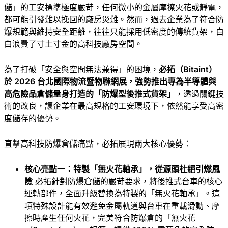
儲」的工安標準極度嚴苛，任何微小的金屬摩擦火花或靜電，
都可能引發難以挽回的廠房災難。然而，過去企業為了符合防
爆規範與維持安全距離，往往只能採用低密度的傳統貨架，白
白浪費了寸土寸金的高科技廠房空間。
為了打破「安全與空間無法兼得」的困境，
必拓（Bitaint）
於 2026 台北國際物流暨物聯網展，強勢推出專為半導體與
高危險品倉儲量身打造的
「防爆型後推式貨架」
，透過關鍵技
術的改良，讓企業在最高規格的工安環境下，依然能享受高密
度儲存的優勢。
直擊高科技防爆倉儲痛點，必拓展現兩大核心優勢：
核心亮點一：特製「無火花軸承」，從源頭杜絕引燃風
險
必拓針對防爆倉儲的嚴苛要求，將後推式台車的核心
運轉部件，全面升級替換為特製的「無火花軸承」。這
項特殊設計能有效避免金屬軌道與台車在重載滑動、摩
擦時產生任何火花，完美符合防爆倉的「無火花