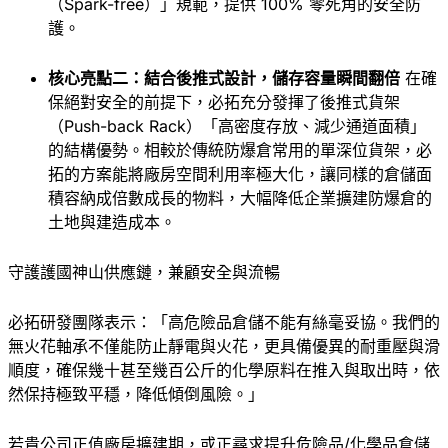
（Spark-free）」規範，提供 100% 零死角的安全防
護。
核心亮點二：結合後推式設計，儲存容量瞬間翻倍
在確
保絕對安全的前提下，必拓充分發揮了後推式貨架
（Push-back Rack）「高密度存放、減少通道面積」
的結構優勢。相較於傳統防爆倉常用的單深位貨架，必
拓的方案能將廠房空間利用率極大化，讓同樣的倉儲面
積容納成倍數成長的物料，大幅降低企業擴建防爆倉的
土地與建造成本。
守護護國神山供應鏈，兼顧安全與流暢
必拓研發團隊表示：「高危險品倉儲不能有絲毫妥協。我們的
無火花軸承不僅能防止靜電與火花，更具備優異的耐重壓與滑
順度，確保幾十甚至幾百公斤的化學原料在推入與取出時，依
然保持極致平穩，降低傾倒風險。」
若貴公司正值廠房擴建期，或正尋求提升危險品/化學品倉儲