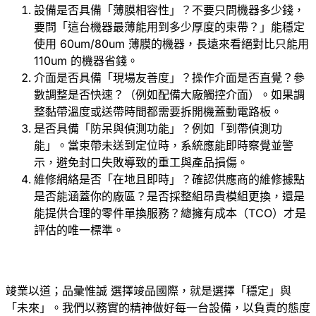
設備是否具備「薄膜相容性」？不要只問機器多少錢，
要問「這台機器最薄能用到多少厚度的束帶？」能穩定
使用 60um/80um 薄膜的機器，長遠來看絕對比只能用
110um 的機器省錢。
介面是否具備「現場友善度」？操作介面是否直覺？參
數調整是否快速？（例如配備大廠觸控介面）。如果調
整黏帶溫度或送帶時間都需要拆開機蓋動電路板。
是否具備「防呆與偵測功能」？例如「到帶偵測功
能」。當束帶未送到定位時，系統應能即時察覺並警
示，避免封口失敗導致的重工與產品損傷。
維修網絡是否「在地且即時」？確認供應商的維修據點
是否能涵蓋你的廠區？是否採整組昂貴模組更換，還是
能提供合理的零件單換服務？總擁有成本（TCO）才是
評估的唯一標準。
竣業以道；品彙惟誠 選擇竣品國際，就是選擇「穩定」與
「未來」。我們以務實的精神做好每一台設備，以負責的態度