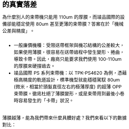
的真實落差
為什麼別人的束帶機只能用 110um 的厚膜，而竣品國際的設
備卻能穩定使用 80um 甚至更薄的束帶膜？答案在於「機械
公差與精度」。
一般廉價機種：受限送帶框架與機芯結構的公差較大，
如果使用薄膜，很容易在送帶過程中發生變形、捲曲，
導致卡帶。因此，廠商只能要求我們使用 100-110um
的厚膜來硬撐過去。
竣品國際 PS 系列束帶機：以 TPK-PS4620 為例，憑藉
極高精度的軌道設計，標準機型就能穩穩駕馭 80um
(微米，相當於頭髮直徑左右的極薄厚度) 的超薄 OPP
束帶膜。徹底杜絕了薄膜變形，或是束帶用到最後小卷
時容易發生的「卡帶」狀況。
薄膜越薄，能為我們帶來什麼具體好處？我們來看以下的數據
對比：